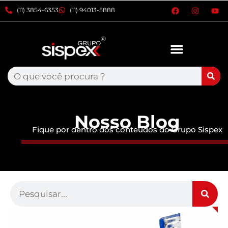
xxxx
(11) 3854-6353
(11) 94013-5888
Nosso Blog
Fique por dentro dos conteúdos do Grupo Sispex