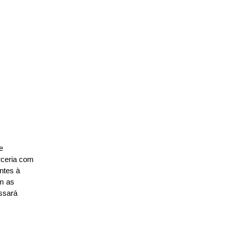
e
rceria com
ntes à
m as
ssará