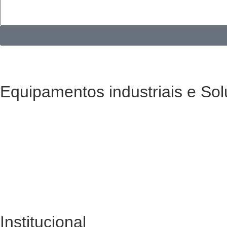
Equipamentos industriais e Sol
Corpo de prova para detectores de metais e raio-x
Loma Brapenta
Piab
Tawi
Madripel
Abba Print
Scheffer
Alpina
Institucional