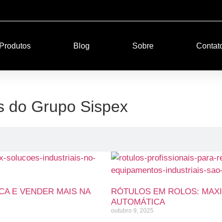
Produtos
Blog
Sobre
Contat
s do Grupo Sispex
CA E VENDER MAIS NA
RÓTULOS EM ROLOS: MAXIM
AUTOMÁTICA
outubro 9, 2025