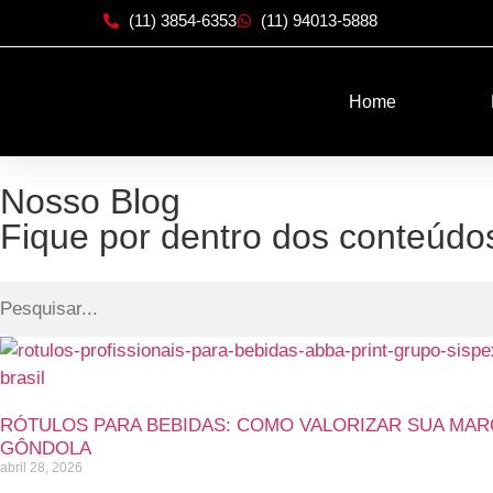
xxxx
(11) 3854-6353
(11) 94013-5888
Home
Nosso Blog
Fique por dentro dos conteúdo
RÓTULOS PARA BEBIDAS: COMO VALORIZAR SUA MAR
GÔNDOLA
abril 28, 2026