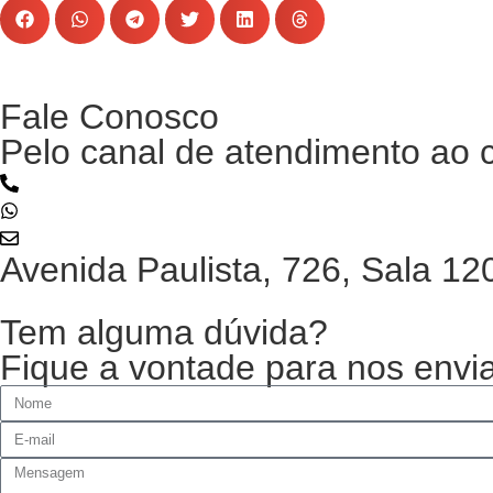
Fale Conosco
Pelo canal de atendimento ao c
(11) 3854-6353
(11) 94013-5888
contato@gruposispex.com.br
Avenida Paulista, 726, Sala 1
Tem alguma dúvida?
Fique a vontade para nos envi