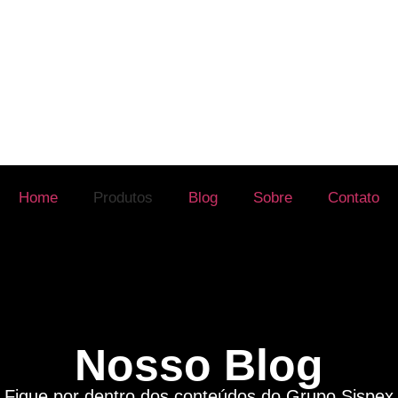
Home
Produtos
Blog
Sobre
Contato
Nosso Blog
Fique por dentro dos conteúdos do Grupo Sispex