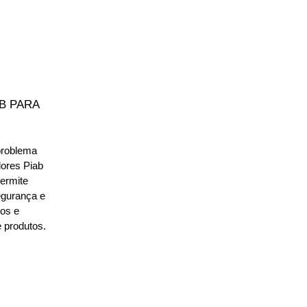
B PARA
problema
ores Piab
ermite
egurança e
tos e
 produtos.