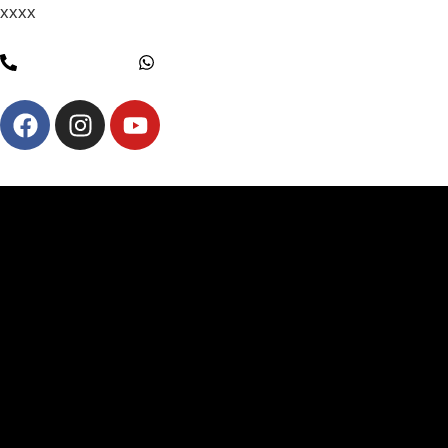
xxxx
(11) 3854-6353
(11) 94013-5888