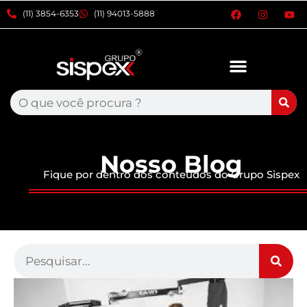
xxxx
(11) 3854-6353
(11) 94013-5888
Nosso Blog
Fique por dentro dos conteúdos do Grupo Sispex