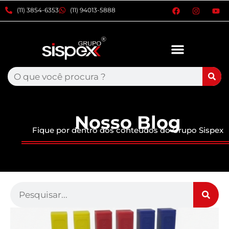
xxxx
(11) 3854-6353
(11) 94013-5888
Nosso Blog
Fique por dentro dos conteúdos do Grupo Sispex