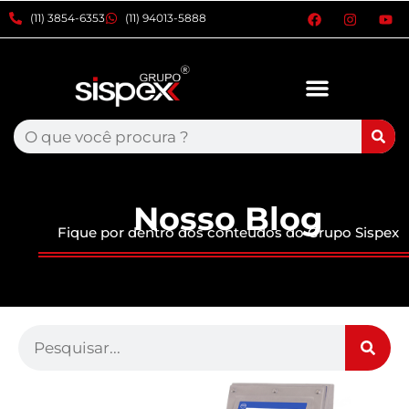
xxxx
(11) 3854-6353
(11) 94013-5888
Nosso Blog
Fique por dentro dos conteúdos do Grupo Sispex